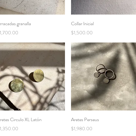
Vista rápida
Vista rápida
rracadas granalla
Collar Inicial
recio
Precio
1,700.00
$1,500.00
Vista rápida
Vista rápida
retes Circulo XL Latón
Aretes Perseus
recio
Precio
1,350.00
$1,980.00