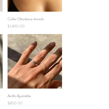
Vista rápida
Collar Obsidiana dorada
Precio
$1,890.00
Vista rápida
Anillo Ajustable
Precio
$850.00